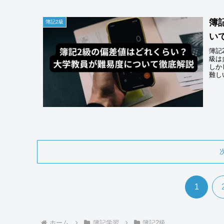
簿
簿記2級
い
簿記
級は
しか
難し
1
ホーム
簿記学習
簿記2級