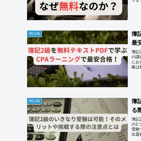
簿
簿記2級
最
簿記
の講
にお
級は
簿
簿記2級
る
簿記
の1
受験
出題