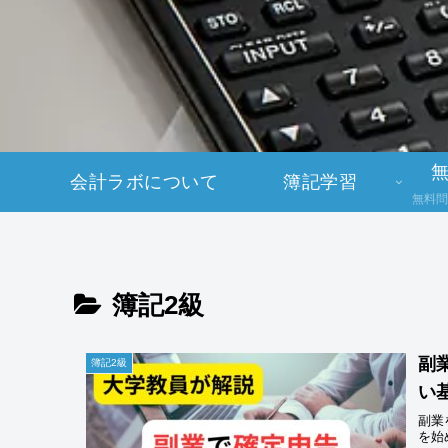
会計ラボについて
簿記学習
無料問
簿記2級
副
簿記2級
い
副業
を始