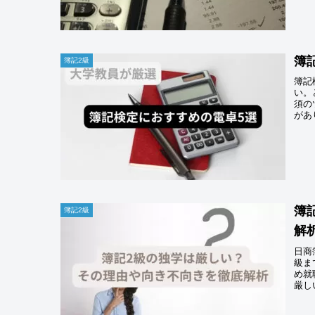
簿
簿記2級
簿記
い。
須の
があ
簿
簿記2級
解
日商
級ま
め就
厳し