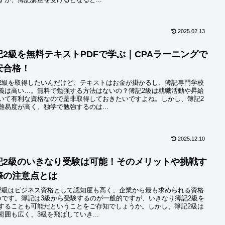
2025.02.13
記2級を無料テキストPDFで学ぶ｜CPAラーニングで
安合格！
2級を取得したいんだけど、テキストはお金が掛かるし、簿記専門学校
義は高い…。無料で勉強する方法はないの？簿記2級は就職活動や昇給
いて有利な資格なので是非取得しておきたいですよね。しかし、簿記2
難易度が高く、独学で勉強するのは...
2025.12.10
記2級のいきなり受験は可能！そのメリットや挑戦す
際の注意点とは
2級はビジネス資格として認知度も高く、企業から最も求められる資格
つです。簿記は3級から受験するのが一般的ですが、いきなり簿記2級を
することも可能だということをご存知でしょうか。しかし、簿記2級は
範囲も広く、3級を飛ばしていき...