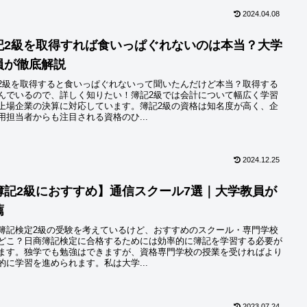
2024.04.08
記2級を取得すれば食いっぱぐれないのは本当？大学
員が徹底解説
2級を取得すると食いっぱぐれないって聞いたんだけど本当？取得する
んでいるので、詳しく知りたい！簿記2級では会計について幅広く学習
上場企業の決算に対応しています。簿記2級の資格は知名度が高く、企
用担当者からも注目される資格のひ...
2024.12.25
簿記2級におすすめ】通信スクール7選｜大学教員が
薦
簿記検定2級の受験を考えているけど、おすすめのスクール・専門学校
どこ？日商簿記検定に合格するためには効率的に簿記を学習する必要が
ます。独学でも勉強はできますが、資格専門学校の授業を受ければより
的に学習を進められます。私は大学...
2023.07.24