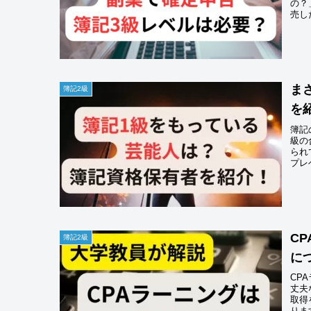
の？
売し
ま
簿記2級
を
簿記
級の
られ
プレ
C
簿記2級
に
CP
丈夫
取得
りま