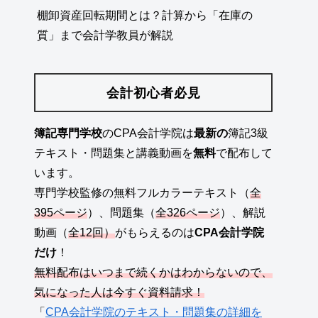
棚卸資産回転期間とは？計算から「在庫の
質」まで会計学教員が解説
会計初心者必見
簿記専門学校
のCPA会計学院は
最新の
簿記3級
テキスト・問題集と講義動画を
無料
で配布して
います。
専門学校監修の無料フルカラーテキスト（
全
395ページ
）、問題集（
全326ページ
）、解説
動画（
全12回）
がもらえるのは
CPA会計学院
だけ
！
無料配布はいつまで続くかはわからないので、
気になった人は今すぐ資料請求！
「
CPA会計学院のテキスト・問題集の詳細を