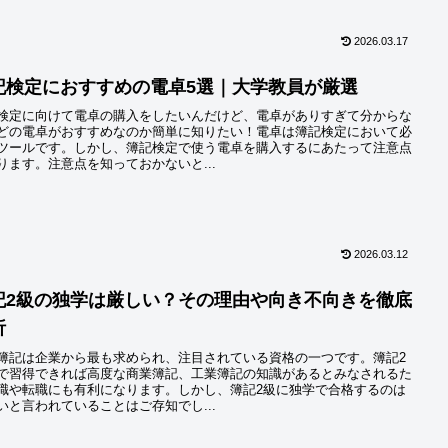
2026.03.17
記検定におすすめの電卓5選｜大学教員が厳選
検定に向けて電卓の購入をしたいんだけど、電卓がありすぎて分からな
どの電卓がおすすめなのか簡単に知りたい！電卓は簿記検定において必
ツールです。しかし、簿記検定で使う電卓を購入するにあたって注意点
ります。注意点を知っておかないと...
2026.03.12
記2級の独学は厳しい？その理由や向き不向きを徹底
析
簿記は企業から最も求められ、注目されている資格の一つです。簿記2
で習得できれば高度な商業簿記、工業簿記の知識があるとみなされるた
職や転職にも有利になります。しかし、簿記2級に独学で合格するのは
いと言われていることはご存知でし...