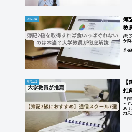
簿
簿記2級
教
簿記
か悩
し、
業採
【
簿記2級
推
日商
って
あり
効果