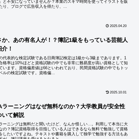
」と不安になっていませんか？本業のスキマ時間を使ってイラストを販
たり、ブログで広告収入を得たり、...
2025.04.20
さか、あの有名人が！？簿記1級をもっている芸能人
紹介！
の代表的な検定試験である日商簿記検定は1級から3級まであります。1
合格率は10%ほどと資格試験の中でも非常に難易度が高い資格として知
ています。資格偏差値は66といわれており、民間資格試験の中でもトッ
ベルの検定試験です。資格偏...
2025.10.01
PAラーニングはなぜ無料なのか？大学教員が安全性
ついて解説
Aラーニングは無料だと聞いたけど、なんか怪しい…。利用して本当に大
なの？簿記資格取得を目指している人はできるなら無料で勉強して資格
をしたいですよね。テキストや書籍を購入して独学で勉強する方法もあ
すが、簿記講座を受けるとなると...