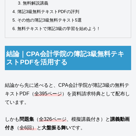
無料解説講義
簿記3級無料テキストPDFの評判
その他の簿記3級無料テキスト5選
無料テキストで簿記3級の学習を始めよう！
結論｜CPA会計学院の簿記3級無料テキ
ストPDFを活用する
結論から先に述べると、CPA会計学院が簿記3級の無料テ
キストPDF（
全395ページ
）を資料請求特典として配布し
ています。
しかも
問題集
（
全326ページ
、模擬講義付き）と
講義動画
付き
（
全6回）
と
大盤振る舞い
です。