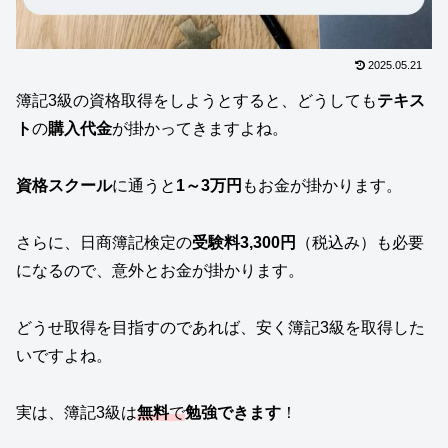
2025.05.21
簿記3級の資格取得をしようとすると、どうしても
テキス
ト
の
購入代金
が掛かってきますよね。
資格スクール
に通うと
1～3万円
もお金が掛かります。
さらに、日商簿記検定の
受験料3,300円
（税込み）も必要
になるので、意外とお金が掛かります。
どうせ取得を目指すのであれば、安く簿記3級を取得した
いですよね。
実は、簿記3級は
無料
で
勉強できます
！