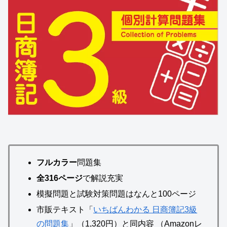
フルカラー
問題集
全316ページ
で解説充実
模擬問題と試験対策問題はなんと100ページ
市販テキスト「
いちばんわかる 日商簿記3級
の問題集
」（1,320円）と同内容 （Amazonレ