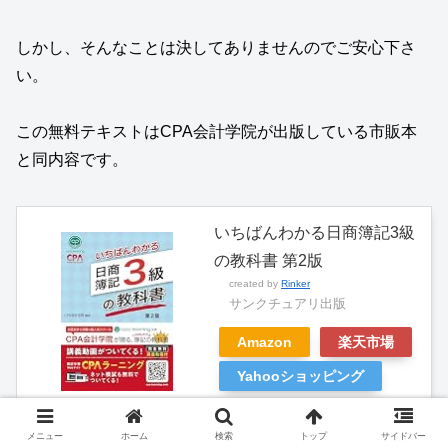
しかし、そんなことは決してありませんのでご安心下さ
い。
この無料テキストはCPA会計学院が出版している市販本
と同内容です。
いちばんわかる日商簿記3級
の教科書 第2版
created by
Rinker
サンクチュアリ出版
Amazon
楽天市場
Yahooショッピング
メニュー
ホーム
検索
トップ
サイドバー