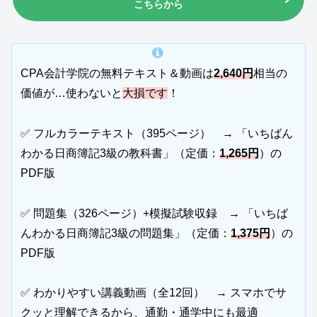
こちらから
CPA会計学院の無料テキスト＆動画は
2,640円
相当の
価値が…使わないと
大損です
！
✅ フルカラーテキスト（395ページ） → 「いちばん
わかる日商簿記3級の教科書」（定価：
1,265円
）の
PDF版
✅ 問題集（326ページ）+模擬試験収録 → 「いちば
んわかる日商簿記3級の問題集」（定価：
1,375円
）の
PDF版
✅ わかりやすい講義動画（全12回） → スマホでサ
クッと理解できるから、通勤・通学中にも最適