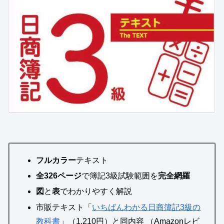
フルカラー
テキスト
全326ページ
で簿記3級試験範囲を
完全網羅
図
と
表
でわかりやすく解説
市販テキスト「
いちばんわかる日商簿記3級の
教科書
」（1,210円）と同内容 （Amazonレビ