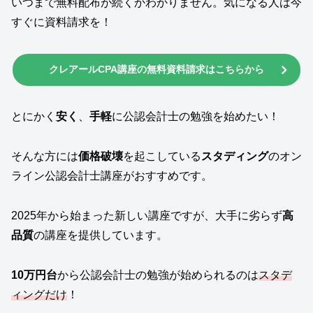
いつまで無料配布が続くかわかりません。気になる人は今
すぐに資料請求を！
クレアールCPA講座の無料資料請求はこちらから
とにかく
安く
、
手軽
に公認会計士の勉強を始めたい！
そんな方には
価格破壊
を起こしている
スタディング
のオン
ライン公認会計士講座がおすすめです。
2025年から始まった新しい講座ですが、大手に劣らず
高
品質
の講座を提供しています。
10万円台
から公認会計士の勉強が始められるのは
スタデ
ィングだけ
！