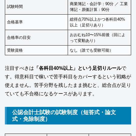
商業簿記・会計学：90分 ／ 工業
試験時間
簿記・原価計算：90分
総得点70%以上かつ各科目40%
合格基準
以上（足切りあり）
おおむね10〜15%前後（回によ
合格率の目安
って変動あり）
受験資格
なし（誰でも受験可能）
注目すべきは
「各科目40%以上」という足切りルール
で
す。得意科目で稼いで苦手科目をカバーするという戦略が
使えません。苦手分野を残したまま挑むと、総合点が足り
ていても不合格になるケースがあります。
公認会計士試験の試験制度（短答式・論文
式・免除制度）