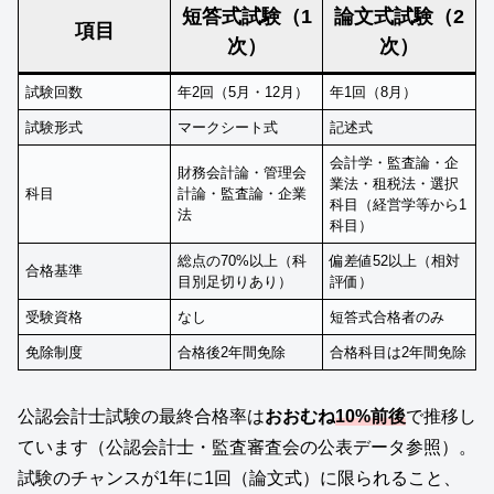
短答式試験（1
論文式試験（2
項目
次）
次）
試験回数
年2回（5月・12月）
年1回（8月）
試験形式
マークシート式
記述式
会計学・監査論・企
財務会計論・管理会
業法・租税法・選択
科目
計論・監査論・企業
科目（経営学等から1
法
科目）
総点の70%以上（科
偏差値52以上（相対
合格基準
目別足切りあり）
評価）
受験資格
なし
短答式合格者のみ
免除制度
合格後2年間免除
合格科目は2年間免除
公認会計士試験の最終合格率は
おおむね
10%前後
で推移し
ています（公認会計士・監査審査会の公表データ参照）。
試験のチャンスが1年に1回（論文式）に限られること、