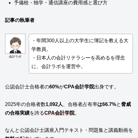
予備校・独学・通信講座の費用感と選び方
記事の執筆者
・年間300人以上の大学生に簿記を教える大
学教員。
会計ラボ
・日本人の会計リテラシーを高めるを理念
に、会計ラボを運営中。
公認会計士合格者の
60%
が
CPA会計学院
出身です。
2025年の合格者数
1,092人
、合格者占有率
は66.7%
と
脅威
の合格実績
を誇る
CPA会計学院
。
なんと公認会計士講座入門テキスト・問題集と講義動画を