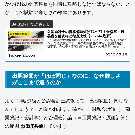
かつ複数の難関科目を同時に攻略しなければならないこと
が、この試験の難しさの根幹にあります。
公認会計士の資格偏差値は74〜77！合格率・難
易度を他資格と徹底比較【2026年最新】
「公認会計士の偏差値ってどれくらい？」その答えは74〜
77。司法試験と同レベルの難関資格ですが、受験資格は一
切不要。合格率・学習時間・他資格との難易度比較まで、
大学教員がわかりやすく解説します。
2026.07.18
kaikei-lab.com
出題範囲が「ほぼ同じ」なのに、なぜ難しさ
がここまで違うのか
よく「簿記1級と公認会計士試験って、出題範囲は同じな
んでしょう？」と聞かれます。確かに、財務会計論（＝商
業簿記・会計学）と管理会計論（＝工業簿記・原価計算）
の範囲は
ほぼ共通
しています。