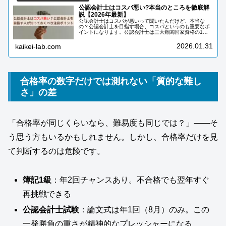
公認会計士はコスパ悪い?本当のところを徹底解
説【2026年最新】
公認会計士はコスパが悪いって聞いたんだけど、本当な
の？公認会計士を目指す場合、コスパというのも重要なポ
イントになります。公認会計士は三大難関国家資格の1つ
です。何となく高年収というイメージを抱いている人も多
いのではないでしょうか。しかし、公...
2026.01.31
kaikei-lab.com
合格率の数字だけでは測れない「質的な難し
さ」の差
「合格率が同じくらいなら、難易度も同じでは？」——そ
う思う方もいるかもしれません。しかし、合格率だけを見
て判断するのは危険です。
簿記1級
：年2回チャンスあり。不合格でも翌年すぐ
再挑戦できる
公認会計士試験
：論文式は年1回（8月）のみ。この
一発勝負の重さが精神的なプレッシャーになる