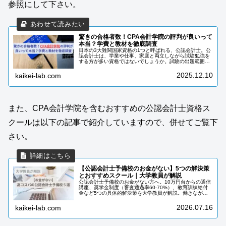
参照にして下さい。
驚きの合格者数！CPA会計学院の評判が良いって
本当？学費と教材を徹底調査
日本の3大難関国家資格の1つと呼ばれる、公認会計士。公
認会計士は、学業や仕事、家庭と両立しながら試験勉強を
する方が多い資格ではないでしょうか。試験の出題範囲は
かなり広く、独学で合格するのは困難を極めます。予備校
を選ぼうにも、どこが良いか悩ま...
2025.12.10
kaikei-lab.com
また、CPA会計学院を含むおすすめの公認会計士資格ス
クールは以下の記事で紹介していますので、併せてご覧下
さい。
【公認会計士予備校のお金がない】5つの解決策
とおすすめスクール｜大学教員が解説
公認会計士予備校のお金がない方へ。10万円台からの通信
講座、奨学金制度（審査通過率60-70%）、教育訓練給付
金など5つの具体的解決策を大学教員が解説。働きながら
目指す方法、実際に成功した3名の資金計画事例も紹介。
2025年最新の割引情報付き。
2026.07.16
kaikei-lab.com