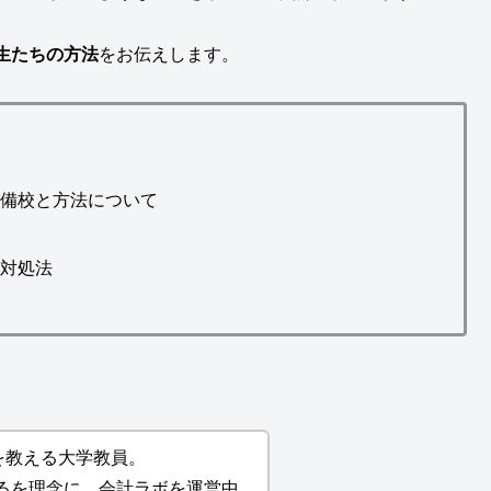
生たちの方法
をお伝えします。
予備校と方法について
て
の対処法
を教える大学教員。
るを理念に、会計ラボを運営中。