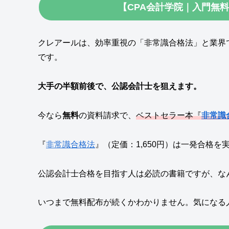
【CPA会計学院｜入門無
クレアールは、効率重視の「非常識合格法」と業界
です。
大手の半額前後で、公認会計士を狙えます。
今なら
無料
の資料請求で、
ベストセラー本『
非常識
『
非常識合格法
』（定価：1,650円）は一発合格
公認会計士合格を目指す人は必読の書籍ですが、な
いつまで無料配布が続くかわかりません。気になる