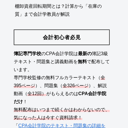
棚卸資産回転期間とは？計算から「在庫の
質」まで会計学教員が解説
会計初心者必見
簿記専門学校
のCPA会計学院は
最新の
簿記3級
テキスト・問題集と講義動画を
無料
で配布して
います。
専門学校監修の無料フルカラーテキスト（
全
395ページ
）、問題集（
全326ページ
）、解説
動画（
全12回）
がもらえるのは
CPA会計学院
だけ
！
無料配布はいつまで続くかはわからないので、
気になった人は今すぐ資料請求！
「
CPA会計学院のテキスト・問題集の詳細を