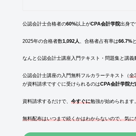
公認会計士合格者の
60%
以上が
CPA会計学院
出身で
2025年の合格者数
1,092人
、合格者占有率は
66.7%
なんと公認会計士講座入門テキスト・問題集と講義
公認会計士講座の入門無料フルカラーテキスト（
全
が資料請求ですぐに受けられるのは
CPA会計学院だ
資料請求するだけで、
今すぐに
勉強が始められます
無料配布はいつまで続くかはわからないので、気に