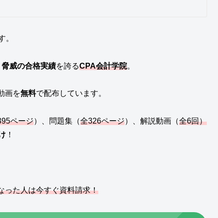
す。
と
脅威の合格実績
を誇る
CPA会計学院
。
動画を
無料
で配布しています。
395ページ
）、問題集（
全326ページ
）、解説動画（
全6回）
け
！
。
なった人は今すぐ資料請求！