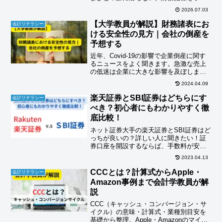
過程で、こんな感覚を覚えたことはあり
2026.07.03
ませんか？棚卸資産回転期間は、「在庫
の効率性」を測る指標として財務分析の
【大学教員が解説】財務諸表にお
会計リテラシー
教科書に必ず登場します。し...
ける安全性の見方｜会社の倒産を
予想する
近年、Covid-19の影響で企業倒産に関す
るニュースをよく聞きます。急激な売上
の低迷は企業に大きな影響を及ぼしま
す。こうした状況の中、企業の安全性を
2024.04.09
しっかりと確認することがますます重要
になっています。安全性の分析を怠って
楽天証券とSBI証券はどちらにす
会計リテラシー
いると当然倒産とい...
べき？初心者にもわかりやすく徹
底比較！
ネット証券大手の楽天証券とSBI証券はど
っちが良いの？詳しい人に聞きたい！証
券口座を開設するならば、手数料が安
く、取り扱い商品が圧倒的に多い断然ネ
2023.04.13
ット証券一択です。インターネットで検
索すると楽天証券とSBI証券がおすすめ！
CCCとは？計算式からApple・
会計リテラシー
とありますね。しか...
Amazon事例まで会計学教員が解
説
CCC（キャッシュ・コンバージョン・サ
イクル）の意味・計算式・業種別目安を
基礎から整理。Apple・Amazonのマイナ