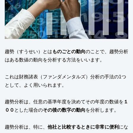
趨勢（すうせい）とは
ものごとの動向
のことで、趨勢分析
はある数値の動向を分析する方法をいいます。
これは財務諸表（ファンダメンタルズ）分析の手法の1つ
として、よく用いられます。
趨勢分析は、任意の基準年度を決めてその年度の数値を
１
００
とした場合の
その後の数字の動向
を分析します。
趨勢分析は、特に、
他社と比較するときに非常に便利
にな