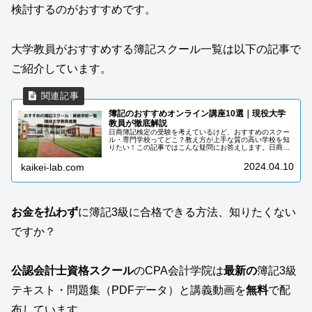
検討するのがおすすめです。
大学教員がおすすめする簿記スクール一覧は以下の記事で
ご紹介しています。
簿記のおすすめオンライン講座10選｜現役大学
教員が徹底解説
日商簿記検定の受験を考えているけど、おすすめのスクー
ル・専門学校ってどこ？教え方が上手な質の高い学校を知
りたい！この記事ではこんな疑問にお答えします。日商簿
記検定に合格するためには効率的に簿記を学習する必要が
あります。独学でも勉強はできます...
2024.04.10
kaikei-lab.com
お金を払わず
に簿記3級に合格できる方法、知りたくない
ですか？
公認会計士資格スクール
のCPA会計学院は
最新の
簿記3級
テキスト・問題集（PDFデータ）と講義動画を
無料
で配
布しています。