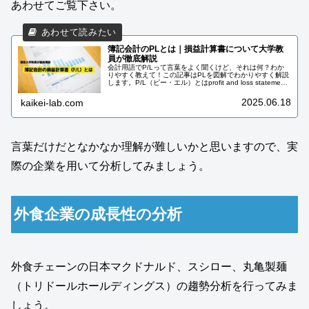
あわせてご覧下さい。
簿記会計のPLとは｜損益計算書について大学教
員が徹底解説
会計用語でP/Lって言葉をよく聞くけど、それは何？わか
りやすく教えて！この記事はPLを図解でわかりやすく解説
します。P/L（ピー・エル）とはprofit and loss statement
の略で、損益計算書のことを指します。ビジネス現場で...
2025.06.18
kaikei-lab.com
言葉だけだとなかなか理解が難しいかと思いますので、実
際の企業を用いて分析してみましょう。
外食企業の成長性の分析
外食チェーンの日本マクドナルド、スシロー、丸亀製麺
（トリドールホールディングス）の趨勢分析を行ってみま
しょう。