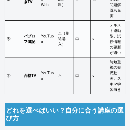
きTV
Web
料）
問題解
説も充
実
テキス
ト連動
△（別
パブロ
YouTub
型。試
⑥
途購
◎
○
フ簿記
e
験情報
入）
の更新
が速い
時短重
視の短
YouTub
尺動
⑦
合格TV
△
◎
○
e
画。ス
キマ学
習向き
どれを選べばいい？自分に合う講座の選
び方