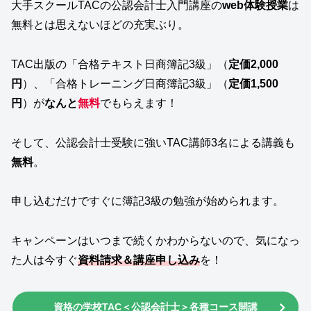
大手スクールTACの公認会計士入門講座の
web体験授業
は
無料とは思えないほどの充実ぶり。
TAC出版の「合格テキスト日商簿記3級」（
定価2,000
円
）、「合格トレーニング日商簿記3級」（
定価1,500
円
）が
なんと
無料
でもらえます！
そして、公認会計士受験に強いTAC講師3名による講義も
無料
。
申し込むだけですぐに簿記3級の勉強が始められます。
キャンペーンはいつまで続くかわからないので、気になっ
た人は今すぐ
資料請求＆講座申し込み
を！
資格の学校TAC＜公認会計士＞各種コース開講