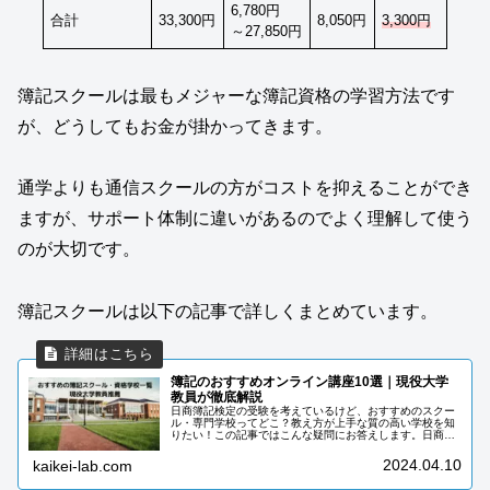
6,780円
合計
33,300円
8,050円
3,300円
～27,850円
簿記スクールは最もメジャーな簿記資格の学習方法です
が、どうしてもお金が掛かってきます。
通学よりも通信スクールの方がコストを抑えることができ
ますが、サポート体制に違いがあるのでよく理解して使う
のが大切です。
簿記スクールは以下の記事で詳しくまとめています。
簿記のおすすめオンライン講座10選｜現役大学
教員が徹底解説
日商簿記検定の受験を考えているけど、おすすめのスクー
ル・専門学校ってどこ？教え方が上手な質の高い学校を知
りたい！この記事ではこんな疑問にお答えします。日商簿
記検定に合格するためには効率的に簿記を学習する必要が
あります。独学でも勉強はできます...
2024.04.10
kaikei-lab.com