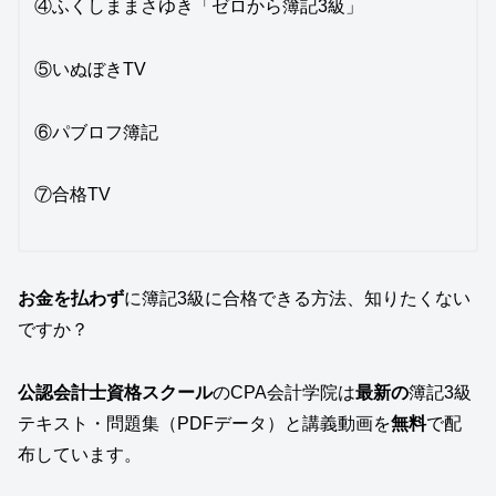
④ふくしままさゆき「ゼロから簿記3級」
⑤いぬぼきTV
⑥パブロフ簿記
⑦合格TV
お金を払わず
に簿記3級に合格できる方法、知りたくない
ですか？
公認会計士資格スクール
のCPA会計学院は
最新の
簿記3級
テキスト・問題集（PDFデータ）と講義動画を
無料
で配
布しています。