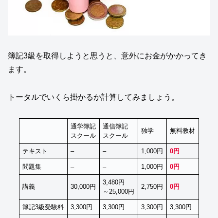
簿記3級を取得しようと思うと、意外にお金がかかってき
ます。
トータルでいくら掛かるか計算してみましょう。
通学簿記
通信簿記
独学
無料教材
スクール
スクール
テキスト
–
–
1,000円
0円
問題集
–
–
1,000円
0円
3,480円
講義
30,000円
2,750円
0円
～25,000円
簿記3級受験料
3,300円
3,300円
3,300円
3,300円