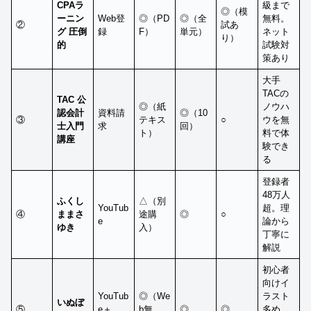
CPAラ
級まで
◎（模
ーニン
Web登
◎（PD
◎（全
無料。
②
試あ
グ
圧倒
録
F）
単元）
ネット
り）
的
試験対
策あり
大手
TACの
TAC 公
◎（紙
ノウハ
認会計
資料請
◎（10
③
テキス
○
ウを無
士入門
求
回）
ト）
料で体
講座
験でき
る
登録者
48万人
ふくし
△（別
YouTub
超。理
④
ままさ
途購
◎
○
e
論から
ゆき
入）
丁寧に
解説
初心者
向けイ
YouTub
◎（We
ラスト
いぬぼ
⑤
e＋
b無
◎
◎
多め。