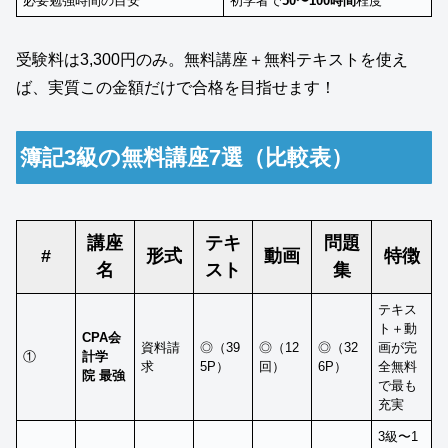
必要勉強時間の目安
初学者で
50〜100時間
程度
受験料は3,300円のみ。無料講座＋無料テキストを使え
ば、実質この金額だけで合格を目指せます！
簿記3級の無料講座7選（比較表）
講座
テキ
問題
#
形式
動画
特徴
名
スト
集
テキス
ト＋動
CPA会
資料請
◎（39
◎（12
◎（32
画が完
①
計学
求
5P）
回）
6P）
全無料
院
最強
で最も
充実
3級〜1