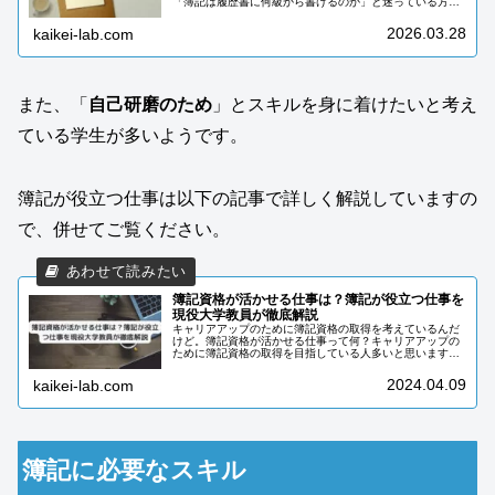
「簿記は履歴書に何級から書けるのか」と迷っている方は
多いです。「3級は入門レベルだから書かない方がいいの
かな…」「そもそも正式な名称で書か...
2026.03.28
kaikei-lab.com
また、「
自己研磨のため
」とスキルを身に着けたいと考え
ている学生が多いようです。
簿記が役立つ仕事は以下の記事で詳しく解説していますの
で、併せてご覧ください。
簿記資格が活かせる仕事は？簿記が役立つ仕事を
現役大学教員が徹底解説
キャリアアップのために簿記資格の取得を考えているんだ
けど。簿記資格が活かせる仕事って何？キャリアアップの
ために簿記資格の取得を目指している人多いと思います。
実際に簿記資格はキャリアアップに役立ちます。でも簿記
資格が活かせる仕事について意外に...
2024.04.09
kaikei-lab.com
簿記に必要なスキル