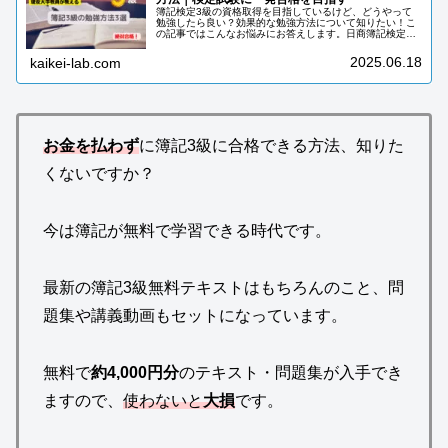
簿記検定3級の資格取得を目指しているけど、どうやって
勉強したら良い？効果的な勉強方法について知りたい！こ
の記事ではこんなお悩みにお答えします。日商簿記検定3
級は簿記資格の登竜門で、初めて簿記を勉強する人の多く
が取得を目指しています。毎回の簿...
2025.06.18
kaikei-lab.com
お金を払わず
に簿記3級に合格できる方法、知りた
くないですか？
今は簿記が無料で学習できる時代です。
最新の簿記3級無料テキストはもちろんのこと、問
題集や講義動画もセットになっています。
無料で
約4,000円分
のテキスト・問題集が入手でき
ますので、
使わないと
大損
です。