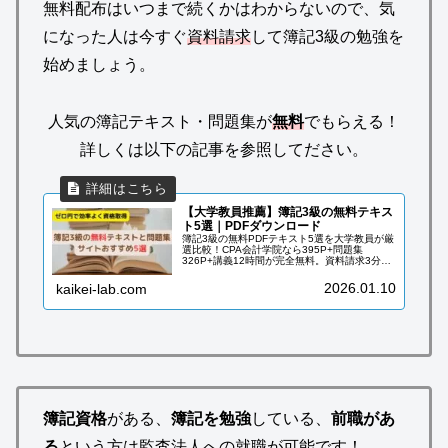
無料配布はいつまで続くかはわからないので、気
になった人は今すぐ
資料請求
して簿記3級の勉強を
始めましょう。
人気の簿記テキスト・問題集が
無料
でもらえる！
詳しくは以下の記事を参照してださい。
【大学教員推薦】簿記3級の無料テキス
ト5選｜PDFダウンロード
簿記3級の無料PDFテキスト5選を大学教員が厳
選比較！CPA会計学院なら395P+問題集
326P+講義12時間が完全無料。資料請求3分で
今すぐダウンロード。2025年最新対応で合格ま
で0円。
2026.01.10
kaikei-lab.com
簿記資格
がある、
簿記を勉強
している、
前職があ
る
という方は監査法人への就職が可能です！