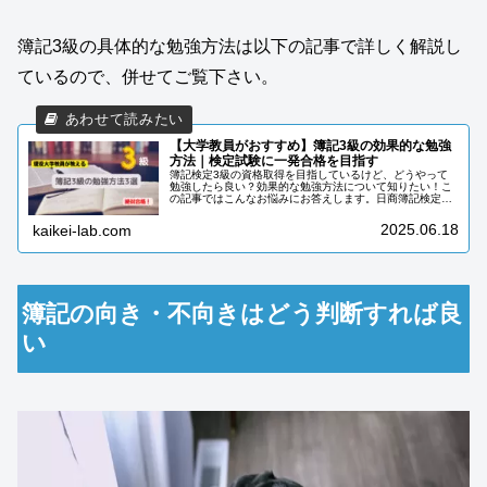
簿記3級の具体的な勉強方法は以下の記事で詳しく解説し
ているので、併せてご覧下さい。
【大学教員がおすすめ】簿記3級の効果的な勉強
方法｜検定試験に一発合格を目指す
簿記検定3級の資格取得を目指しているけど、どうやって
勉強したら良い？効果的な勉強方法について知りたい！こ
の記事ではこんなお悩みにお答えします。日商簿記検定3
級は簿記資格の登竜門で、初めて簿記を勉強する人の多く
が取得を目指しています。毎回の簿...
2025.06.18
kaikei-lab.com
簿記の向き・不向きはどう判断すれば良
い