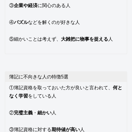
③
企業や経済
に関心のある人
④
パズル
などを解くのが好きな人
⑤細かいことは考えず、
大雑把に物事を捉える
人
簿記に不向きな人の特徴5選
①簿記資格を取っておいた方が良いと言われて、
何と
なく学習
をしている人
②
完璧主義
・
細かい
人
③簿記資格に対する
期待値が高い
人