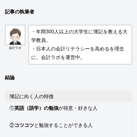
記事の執筆者
・年間300人以上の大学生に簿記を教える大
学教員。
会計ラボ
・日本人の会計リテラシーを高めるを理念
に、会計ラボを運営中。
結論
簿記に向く人の特徴
①
英語（語学）の勉強
が得意・好きな人
②
コツコツ
と勉強することができる人