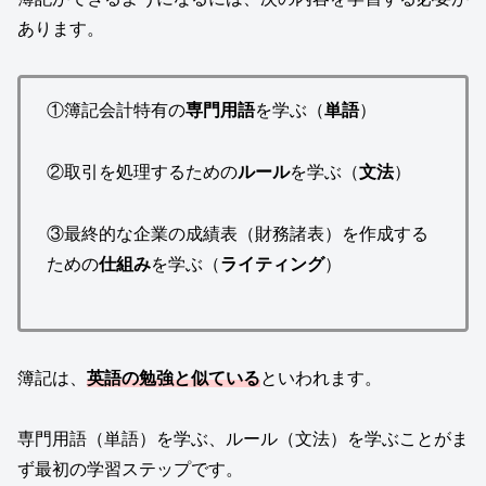
あります。
①簿記会計特有の
専門用語
を学ぶ（
単語
）
②取引を処理するための
ルール
を学ぶ（
文法
）
③最終的な企業の成績表（財務諸表）を作成する
ための
仕組み
を学ぶ（
ライティング
）
簿記は、
英語の勉強と似ている
といわれます。
専門用語（単語）を学ぶ、ルール（文法）を学ぶことがま
ず最初の学習ステップです。