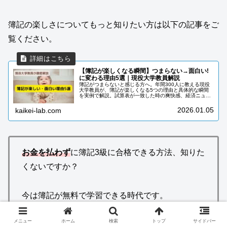
簿記の楽しさについてもっと知りたい方は以下の記事をご
覧ください。
【簿記が楽しくなる瞬間】つまらない→面白い!
に変わる理由5選｜現役大学教員解説
簿記がつまらないと感じる方へ。年間300人に教える現役
大学教員が、簿記が楽しくなる5つの理由と具体的な瞬間
を実例で解説。試算表が一致した時の爽快感、経済ニュー
スが理解できる喜びなど、簿記の本当の面白さをお伝えし
ます。
2026.01.05
kaikei-lab.com
お金を払わず
に簿記3級に合格できる方法、知りた
くないですか？
今は簿記が無料で学習できる時代です。
メニュー
ホーム
検索
トップ
サイドバー
最新の簿記3級無料テキストはもちろんのこと、問