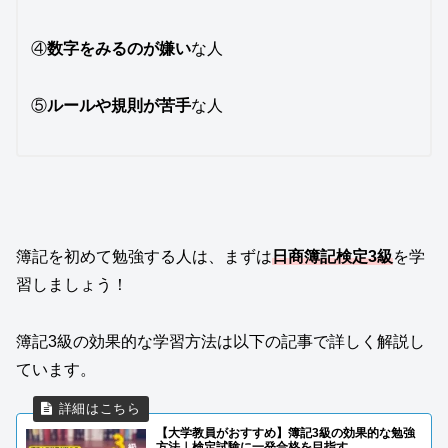
④
数字をみるのが嫌い
な人
⑤
ルールや規則が苦手
な人
簿記を初めて勉強する人は、まずは
日商簿記検定3級
を学
習しましょう！
簿記3級の効果的な学習方法は以下の記事で詳しく解説し
ています。
【大学教員がおすすめ】簿記3級の効果的な勉強
方法｜検定試験に一発合格を目指す