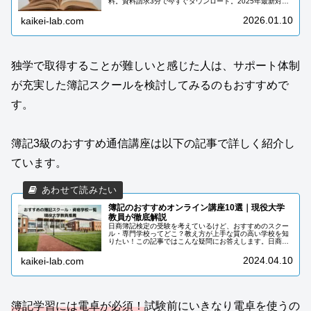
料。資料請求3分で今すぐダウンロード。2025年最新対応
で合格まで0円。
2026.01.10
kaikei-lab.com
独学で取得することが難しいと感じた人は、サポート体制
が充実した簿記スクールを検討してみるのもおすすめで
す。
簿記3級のおすすめ通信講座は以下の記事で詳しく紹介し
ています。
簿記のおすすめオンライン講座10選｜現役大学
教員が徹底解説
日商簿記検定の受験を考えているけど、おすすめのスクー
ル・専門学校ってどこ？教え方が上手な質の高い学校を知
りたい！この記事ではこんな疑問にお答えします。日商簿
記検定に合格するためには効率的に簿記を学習する必要が
あります。独学でも勉強はできます...
2024.04.10
kaikei-lab.com
簿記学習には電卓が必須！
試験前にいきなり電卓を使うの