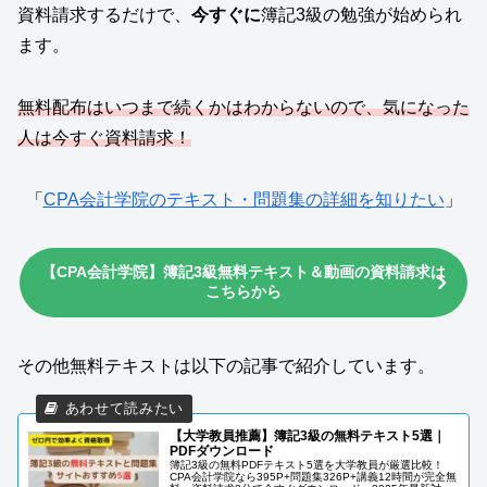
資料請求するだけで、
今すぐに
簿記3級の勉強が始められ
ます。
無料配布はいつまで続くかはわからないので、気になった
人は今すぐ資料請求！
「
CPA会計学院のテキスト・問題集の詳細を知りたい
」
【CPA会計学院】簿記3級無料テキスト＆動画の資料請求は
こちらから
その他無料テキストは以下の記事で紹介しています。
【大学教員推薦】簿記3級の無料テキスト5選｜
PDFダウンロード
簿記3級の無料PDFテキスト5選を大学教員が厳選比較！
CPA会計学院なら395P+問題集326P+講義12時間が完全無