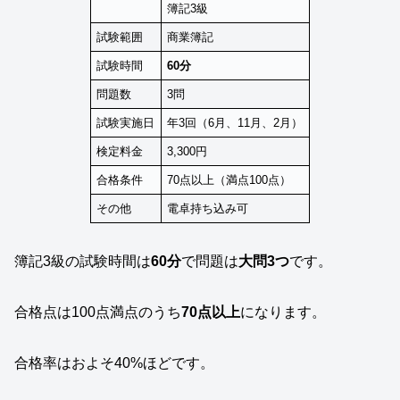
簿記3級
試験範囲
商業簿記
試験時間
60分
問題数
3問
試験実施日
年3回（6月、11月、2月）
検定料金
3,300円
合格条件
70点以上（満点100点）
その他
電卓持ち込み可
簿記3級の試験時間は
60分
で問題は
大問3つ
です。
合格点は100点満点のうち
70点以上
になります。
合格率はおよそ40%ほどです。