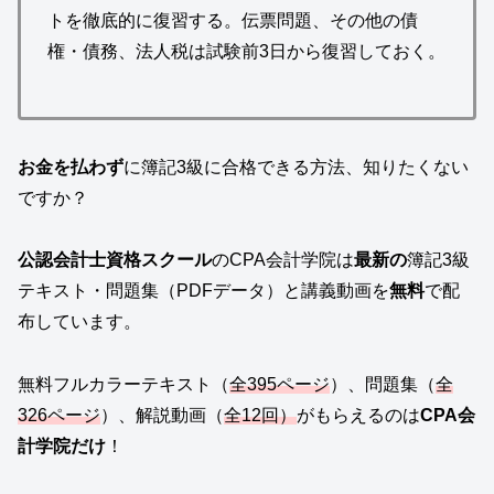
トを徹底的に復習する。伝票問題、その他の債
権・債務、法人税は試験前3日から復習しておく。
お金を払わず
に簿記3級に合格できる方法、知りたくない
ですか？
公認会計士資格スクール
のCPA会計学院は
最新の
簿記3級
テキスト・問題集（PDFデータ）と講義動画を
無料
で配
布しています。
無料フルカラーテキスト（
全395ページ
）、問題集（
全
326ページ
）、解説動画（
全12回）
がもらえるのは
CPA会
計学院だけ
！