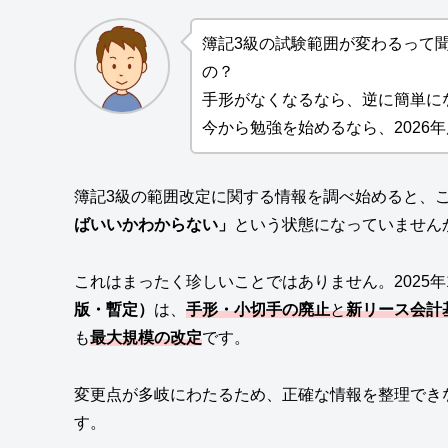
簿記3級の試験範囲が変わるって
の？
手形がなくなるなら、逆に簡単に
今から勉強を始めるなら、2026
簿記3級の範囲改定に関する情報を調べ始めると、
ばいいかわからない」
という状態になっていません
これはまったく珍しいことではありません。2025
版・暫定）
は、
手形・小切手の廃止
と
新リース会計
も
最大規模の改定
です。
変更点が多岐にわたるため、正確な情報を整理でき
す。