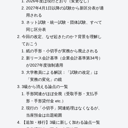
2026年度は現行どおり（変更なし）
2027年4月1日以降の試験から新区分表が適
用される
ネット試験・統一試験・団体試験、すべて
同じ区分表
今回の改定、なぜ起きたのか？背景を理解し
ておこう
紙の手形・小切手が実務から廃止される
新リース会計基準（企業会計基準第34号）
が2027年度強制適用
大学教員による解説：「試験の改定」は
「実務の変化」の鏡
3級から消える論点の一覧
手形関連がほぼ全廃（受取手形・支払手
形・手形貸付金 etc.）
現行の「小切手」関連処理はなくなるが、
当座預金は出題範囲
【追加・移行】3級に新しく加わる論点一覧