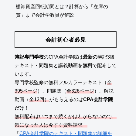
棚卸資産回転期間とは？計算から「在庫の
質」まで会計学教員が解説
会計初心者必見
簿記専門学校
のCPA会計学院は
最新の
簿記3級
テキスト・問題集と講義動画を
無料
で配布して
います。
専門学校監修の無料フルカラーテキスト（
全
395ページ
）、問題集（
全326ページ
）、解説
動画（
全12回）
がもらえるのは
CPA会計学院
だけ
！
無料配布はいつまで続くかはわからないので、
気になった人は今すぐ資料請求！
「
CPA会計学院のテキスト・問題集の詳細を