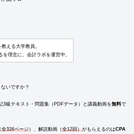
を教える大学教員。
るを理念に、会計ラボを運営中。
くないですか？
記3級テキスト・問題集（PDFデータ）と講義動画を
無料
で
（
全326ページ
）、解説動画（
全12回）
がもらえるのは
CPA