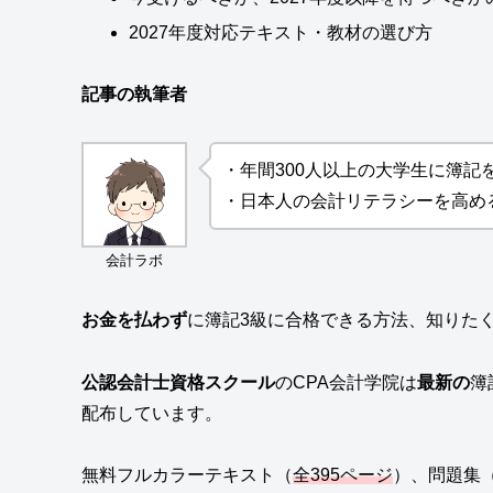
2027年度対応テキスト・教材の選び方
記事の執筆者
・年間300人以上の大学生に簿記
・日本人の会計リテラシーを高め
会計ラボ
お金を払わず
に簿記3級に合格できる方法、知りた
公認会計士資格スクール
のCPA会計学院は
最新の
簿
配布しています。
無料フルカラーテキスト（
全395ページ
）、問題集