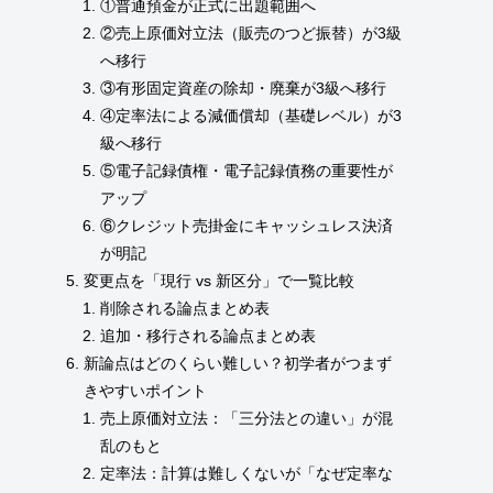
①普通預金が正式に出題範囲へ
②売上原価対立法（販売のつど振替）が3級
へ移行
③有形固定資産の除却・廃棄が3級へ移行
④定率法による減価償却（基礎レベル）が3
級へ移行
⑤電子記録債権・電子記録債務の重要性が
アップ
⑥クレジット売掛金にキャッシュレス決済
が明記
変更点を「現行 vs 新区分」で一覧比較
削除される論点まとめ表
追加・移行される論点まとめ表
新論点はどのくらい難しい？初学者がつまず
きやすいポイント
売上原価対立法：「三分法との違い」が混
乱のもと
定率法：計算は難しくないが「なぜ定率な