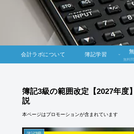
会計ラボについて
簿記学習
無料問
簿記3級の範囲改定【2027年
説
本ページはプロモーションが含まれています
簿記3級