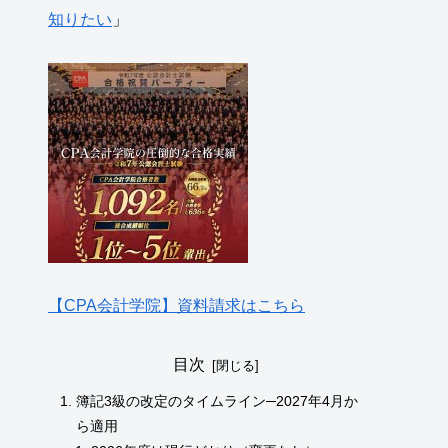
知りたい
」
【CPA会計学院】資料請求はこちら
目次
簿記3級の改定のタイムライン─2027年4月か
ら適用