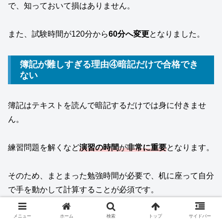
で、知っておいて損はありません。
また、試験時間が120分から
60分へ変更
となりました。
簿記が難しすぎる理由④暗記だけで合格でき
ない
簿記はテキストを読んで暗記するだけでは身に付きませ
ん。
練習問題を解くなど
演習の時間
が
非常に重要
となります。
そのため、まとまった勉強時間が必要で、机に座って自分
で手を動かして計算することが必須です。
普通の暗記試験だと思ってなめてかかるのが簿記の資格試
メニュー
ホーム
検索
トップ
サイドバー