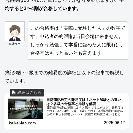
合格率は28〜42%と回によってかなり変動しますが、
平
均すると3〜4割が合格しています。
この合格率は「実際に受験した人」の数字で
す。申込者の約2割は当日会場に来ません。
会計ラボ
しっかり勉強して本番に臨めた人に限れば、
合格率はもっと高いとも言えます。
簿記3級～1級までの難易度の詳細は以下の記事で解説し
ています。
日商簿記検定の難易度は？ネット試験との違い
は？各級の合格率と推移を解説
日商簿記検定に挑戦しようと思ってるんだけど、難易度は
どれくらい？3級、2級、1級でどれくらい難易度に差があ
るの？ネット試験とペーパー試験で難易度に違いはある
の？この記事ではそんなお悩みにお答えします。日商簿記
検定の資格取得は様々な面でメリッ...
2025.06.17
kaikei-lab.com