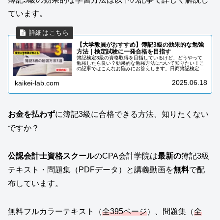
ています。
【大学教員がおすすめ】簿記3級の効果的な勉強
方法｜検定試験に一発合格を目指す
簿記検定3級の資格取得を目指しているけど、どうやって
勉強したら良い？効果的な勉強方法について知りたい！こ
の記事ではこんなお悩みにお答えします。日商簿記検定3
級は簿記資格の登竜門で、初めて簿記を勉強する人の多く
が取得を目指しています。毎回の簿...
2025.06.18
kaikei-lab.com
お金を払わず
に簿記3級に合格できる方法、知りたくない
ですか？
公認会計士資格スクール
のCPA会計学院は
最新の
簿記3級
テキスト・問題集（PDFデータ）と講義動画を
無料
で配
布しています。
無料フルカラーテキスト（
全395ページ
）、問題集（
全