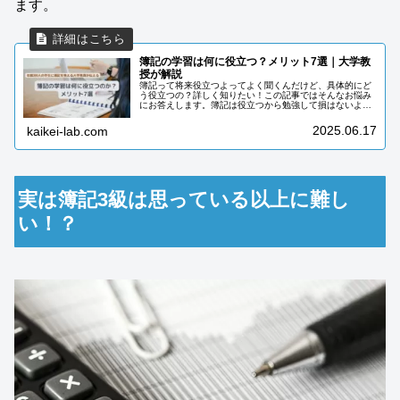
ます。
簿記の学習は何に役立つ？メリット7選｜大学教
授が解説
簿記って将来役立つよってよく聞くんだけど、具体的にど
う役立つの？詳しく知りたい！この記事ではそんなお悩み
にお答えします。簿記は役立つから勉強して損はないよと
言われたことありませんか？でも何に役立つのか、そのメ
リットは具体的にイメージしずらい...
2025.06.17
kaikei-lab.com
実は簿記3級は思っている以上に難し
い！？