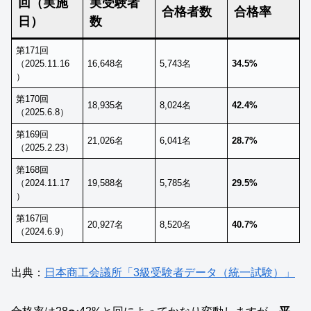
回（実施
実受験者
合格者数
合格率
日）
数
第171回
（2025.11.16
16,648名
5,743名
34.5%
）
第170回
18,935名
8,024名
42.4%
（2025.6.8）
第169回
21,026名
6,041名
28.7%
（2025.2.23）
第168回
（2024.11.17
19,588名
5,785名
29.5%
）
第167回
20,927名
8,520名
40.7%
（2024.6.9）
出典：
日本商工会議所「3級受験者データ（統一試験）」