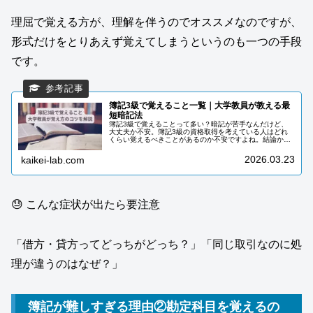
理屈で覚える方が、理解を伴うのでオススメなのですが、
形式だけをとりあえず覚えてしまうというのも一つの手段
です。
簿記3級で覚えること一覧｜大学教員が教える最
短暗記法
簿記3級で覚えることって多い？暗記が苦手なんだけど、
大丈夫か不安。簿記3級の資格取得を考えている人はどれ
くらい覚えるべきことがあるのか不安ですよね。結論から
言うと、簿記3級で覚えることは大きく3つだけです。ただ
し、それぞれに「どう覚えるか」...
2026.03.23
kaikei-lab.com
😓 こんな症状が出たら要注意
「借方・貸方ってどっちがどっち？」「同じ取引なのに処
理が違うのはなぜ？」
簿記が難しすぎる理由②勘定科目を覚えるの