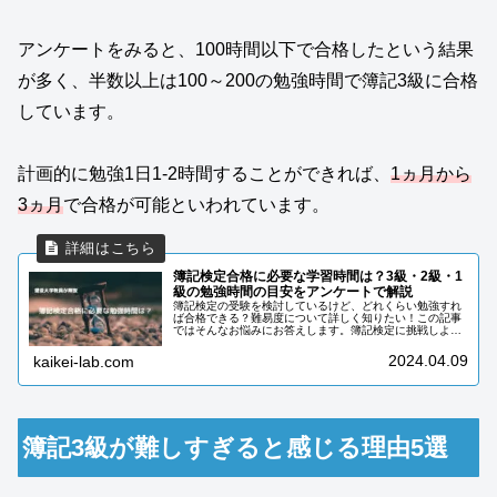
アンケートをみると、100時間以下で合格したという結果
が多く、半数以上は100～200の勉強時間で簿記3級に合格
しています。
計画的に勉強1日1-2時間することができれば、
1ヵ月から
3ヵ月
で合格が可能といわれています。
簿記検定合格に必要な学習時間は？3級・2級・1
級の勉強時間の目安をアンケートで解説
簿記検定の受験を検討しているけど、どれくらい勉強すれ
ば合格できる？難易度について詳しく知りたい！この記事
ではそんなお悩みにお答えします。簿記検定に挑戦しよう
と思っているけど、どれくらいの勉強時間が必要かを事前
に知っておかないと、学習計画を立...
2024.04.09
kaikei-lab.com
簿記3級が難しすぎると感じる理由5選