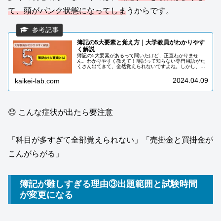
て、頭がパンク状態になってしま
うからです。
簿記の5大要素と覚え方｜大学教員がわかりやす
く解説
簿記の5大要素があるって聞いたけど、正直わかりませ
ん。わかりやすく教えて！簿記って知らない専門用語がた
くさん出てきて、全然覚えられないですよね。しかし、ま
ずは基礎的な専門用語を覚えないと本当に簿記がわからな
くなります。専門用語の中でも特に重...
2024.04.09
kaikei-lab.com
😓 こんな症状が出たら要注意
「科目が多すぎて全部覚えられない」「売掛金と買掛金が
こんがらがる」
簿記が難しすぎる理由③出題範囲と試験時間
が変更になる