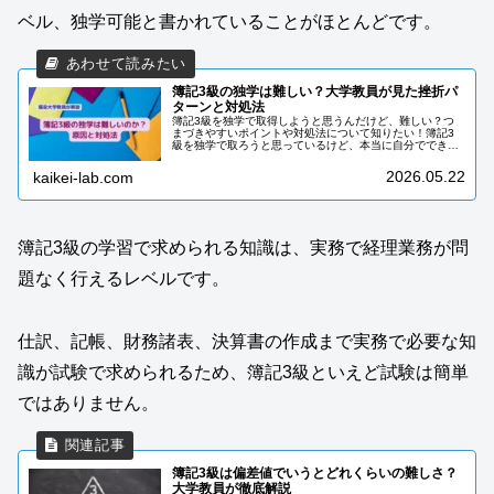
ベル、独学可能と書かれていることがほとんどです。
簿記3級の独学は難しい？大学教員が見た挫折パ
ターンと対処法
簿記3級を独学で取得しようと思うんだけど、難しい？つ
まづきやすいポイントや対処法について知りたい！簿記3
級を独学で取ろうと思っているけど、本当に自分でできる
か不安……。そんな気持ちで検索した方に、まず伝えたい
ことがあります。結論から言うと、...
2026.05.22
kaikei-lab.com
簿記3級の学習で求められる知識は、実務で経理業務が問
題なく行えるレベルです。
仕訳、記帳、財務諸表、決算書の作成まで実務で必要な知
識が試験で求められるため、簿記3級といえど試験は簡単
ではありません。
簿記3級は偏差値でいうとどれくらいの難しさ？
大学教員が徹底解説