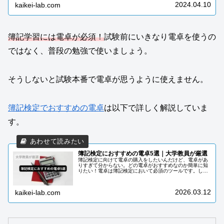
あります。独学でも勉強はできます...
2024.04.10
kaikei-lab.com
簿記学習には電卓が必須！
試験前にいきなり電卓を使うの
ではなく、普段の勉強で使いましょう。
そうしないと試験本番で電卓が思うように使えません。
簿記検定でおすすめの電卓
は以下で詳しく解説していま
す。
簿記検定におすすめの電卓5選｜大学教員が厳選
簿記検定に向けて電卓の購入をしたいんだけど、電卓があ
りすぎて分からない。どの電卓がおすすめなのか簡単に知
りたい！電卓は簿記検定において必須のツールです。しか
し、簿記検定で使う電卓を購入するにあたって注意点があ
ります。注意点を知っておかないと...
2026.03.12
kaikei-lab.com