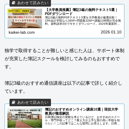
【大学教員推薦】簿記3級の無料テキスト5選｜
PDFダウンロード
簿記3級の無料PDFテキスト5選を大学教員が厳選比較！
CPA会計学院なら395P+問題集326P+講義12時間が完全無
料。資料請求3分で今すぐダウンロード。2025年最新対応
で合格まで0円。
2026.01.10
kaikei-lab.com
独学で取得することが難しいと感じた人は、サポート体制
が充実した簿記スクールを検討してみるのもおすすめで
す。
簿記3級のおすすめ通信講座は以下の記事で詳しく紹介し
ています。
簿記のおすすめオンライン講座10選｜現役大学
教員が徹底解説
日商簿記検定の受験を考えているけど、おすすめのスクー
ル・専門学校ってどこ？教え方が上手な質の高い学校を知
りたい！この記事ではこんな疑問にお答えします。日商簿
記検定に合格するためには効率的に簿記を学習する必要が